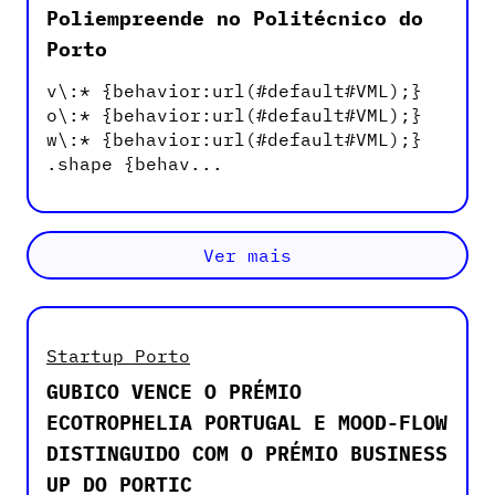
Poliempreende no Politécnico do
Porto
v\:* {behavior:url(#default#VML);}
o\:* {behavior:url(#default#VML);}
w\:* {behavior:url(#default#VML);}
.shape {behav...
Ver mais
Startup Porto
GUBICO VENCE O PRÉMIO
ECOTROPHELIA PORTUGAL E MOOD-FLOW
DISTINGUIDO COM O PRÉMIO BUSINESS
UP DO PORTIC