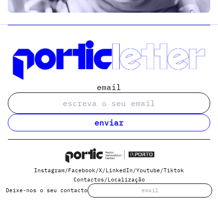
email
enviar
Instagram
/
Facebook
/
X
/
LinkedIn
/
Youtube
/
Tiktok
Contactos
/
Localização
Deixe-nos o seu contacto