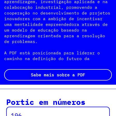
aprendizagem, investigação aplicada e na 
colaboração industrial, promovendo a 
cooperação no desenvolvimento de projetos 
inovadores com a ambição de incentivar 
uma mentalidade empreendedora através de 
um modelo de educação baseado na 
aprendizagem orientada para a resolução 
de problemas.

A PDF está posicionada para liderar o 
caminho na definição do futuro da 
educação e em ajudar os estudantes a 
atingirem todo o seu potencial como 
Sabe mais sobre a PDF
solucionadores criativos de problemas e 
líderes empresariais.

Portic em números
196