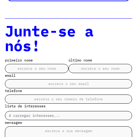
Junte-se a
nós!
primeiro nome
último nome
email
telefone
lista de interesses
A carregar interesses...
mensagem